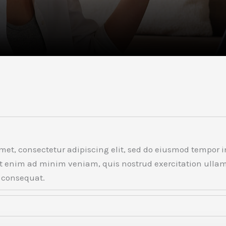
met, consectetur adipiscing elit, sed do eiusmod tempor i
t enim ad minim veniam, quis nostrud exercitation ullamc
 consequat.