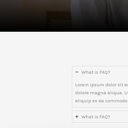
What is FAQ?
Lorem ipsum dolor sit a
dolore magna aliqua. U
aliquip ex ea commodo
What is FAQ?